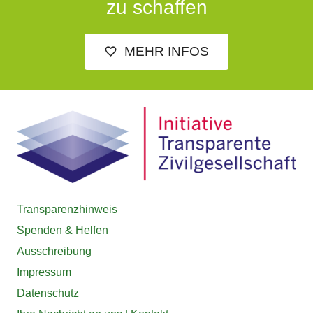
zu schaffen
MEHR INFOS
favorite_outline
Transparenzhinweis
Spenden & Helfen
Ausschreibung
Impressum
Datenschutz