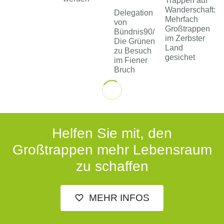
Trappen auf
Wanderschaft:
Delegation
Mehrfach
von
Großtrappen
Bündnis90/
im Zerbster
Die Grünen
Land
zu Besuch
gesichet
im Fiener
Bruch
Helfen Sie mit, den
Großtrappen mehr Lebensraum
zu schaffen
MEHR INFOS
favorite_outline