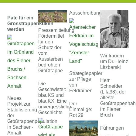
Ausschreibung
Pate für ein
Grosstrappenküken
werden
Pressemitteilung:
Fördermittel
für den
Schutz der
vom
Wir trauern
Aussterben
um Dr. Heinz
bedrohten
Litzbarski
Großtrappe
Strategiepapier
zur Pflege
Herr
Die
von
Schneider
Geschwister:
Feldrainen
(Lila38): der
blauKS und
älteste
Neues
blauKX. Eine
Großtrappenhah
Der
Projekt zur
unvergessliche
im Fiener
Einmalige:
Stabilisierung
Geschichte
Bruch
Rot 29
der
Großtrappenpopulation
in Sachsen-
Führungen
Anhalt