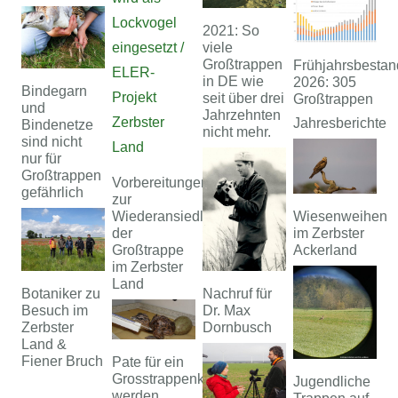
2021: So
viele
Großtrappen
Frühjahrsbestan
in DE wie
2026: 305
Bindegarn
seit über drei
Großtrappen
und
Jahrzehnten
Jahresberichte
Bindenetze
nicht mehr.
sind nicht
nur für
Großtrappen
Vorbereitungen
gefährlich
zur
Wiesenweihen
Wiederansiedlung
im Zerbster
der
Ackerland
Großtrappe
im Zerbster
Land
Botaniker zu
Nachruf für
Besuch im
Dr. Max
Zerbster
Dornbusch
Land &
Fiener Bruch
Pate für ein
Grosstrappenküken
Jugendliche
werden