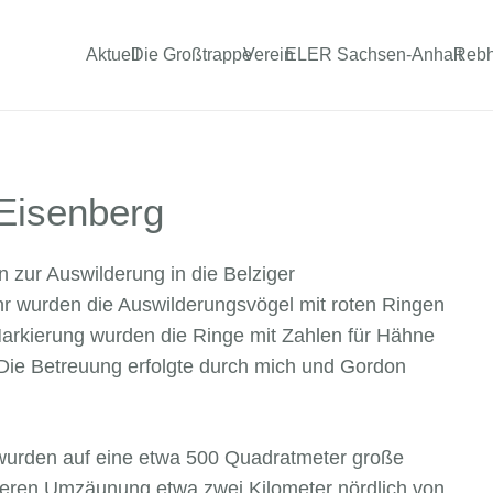
Aktuell
Die Großtrappe
Verein
ELER Sachsen-Anhalt
Reb
 Eisenberg
zur Auswilderung in die Belziger
r wurden die Auswilderungsvögel mit roten Ringen
 Markierung wurden die Ringe mit Zahlen für Hähne
Die Betreuung erfolgte durch mich und Gordon
wurden auf eine etwa 500 Quadratmeter große
icheren Umzäunung etwa zwei Kilometer nördlich von