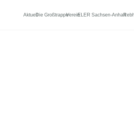
Aktuell
Die Großtrappe
Verein
ELER Sachsen-Anhalt
Reb